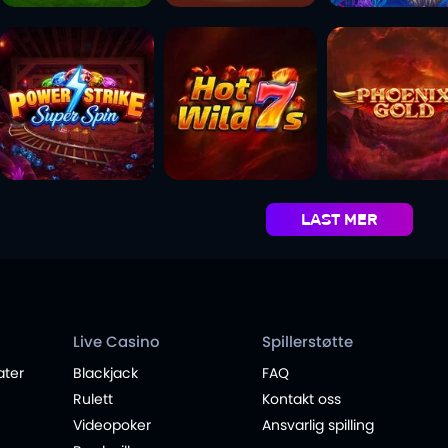
Power Strike
Hot Wild 7s
Phoenix Go
Super Spins
LAST MER
Live Casino
Spillerstøtte
ater
Blackjack
FAQ
Rulett
Kontakt oss
Videopoker
Ansvarlig spilling