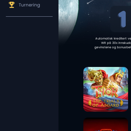
Turnering
Automatisk kreditert ve
WR på 30x innskudd 
gevinstene og bonusbelø
Thor
The Reel Deal