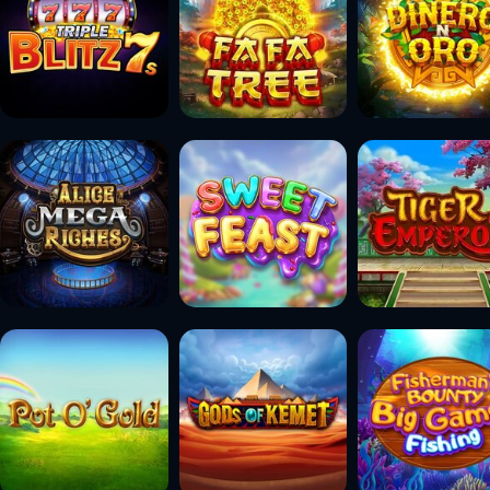
Alice Mega
Sweet Feast
Tiger Emper
Riches
Pot O'Gold
Gods of Kemet
Fisherman'
Bounty: ...