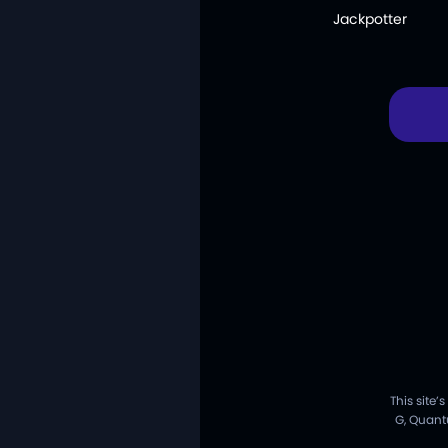
Jackpotter
This site’
G, Quant