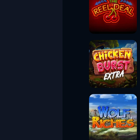
Chicken Burst
Extra
Wolf Riches