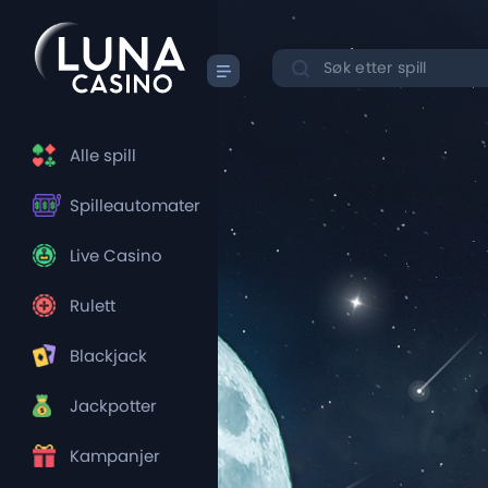
×
Alle spill
Spilleautomater
Live Casino
Rulett
Blackjack
Jackpotter
Kampanjer